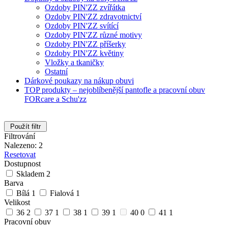
Ozdoby PIN'ZZ zvířátka
Ozdoby PIN'ZZ zdravotnictví
Ozdoby PIN'ZZ svítící
Ozdoby PIN'ZZ různé motivy
Ozdoby PIN'ZZ příšerky
Ozdoby PIN'ZZ květiny
Vložky a tkaničky
Ostatní
Dárkové poukazy na nákup obuvi
TOP produkty – nejoblíbenější pantofle a pracovní obuv
FORcare a Schu'zz
Použít filtr
Filtrování
Nalezeno: 2
Resetovat
Dostupnost
Skladem
2
Barva
Bílá
1
Fialová
1
Velikost
36
2
37
1
38
1
39
1
40
0
41
1
Pracovní obuv