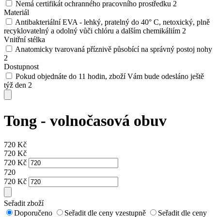
Nemá certifikát ochranného pracovního prostředku
2
Materiál
Antibakteriální EVA - lehký, pratelný do 40° C, netoxický, plně
recyklovatelný a odolný vůči chlóru a dalším chemikáliím
2
Vnitřní stélka
Anatomicky tvarovaná příznivě působící na správný postoj nohy
2
Dostupnost
Pokud objednáte do 11 hodin, zboží Vám bude odesláno ještě
týž den
2
Tong - volnočasová obuv
720
Kč
720
Kč
720
Kč
720
720
Kč
Seřadit zboží
Doporučeno
Seřadit dle ceny vzestupně
Seřadit dle ceny