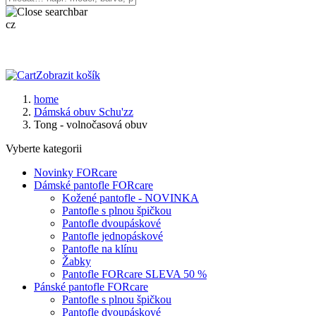
cz
Zobrazit košík
home
Dámská obuv Schu'zz
Tong - volnočasová obuv
Vyberte kategorii
Novinky FORcare
Dámské pantofle FORcare
Kožené pantofle - NOVINKA
Pantofle s plnou špičkou
Pantofle dvoupáskové
Pantofle jednopáskové
Pantofle na klínu
Žabky
Pantofle FORcare SLEVA 50 %
Pánské pantofle FORcare
Pantofle s plnou špičkou
Pantofle dvoupáskové