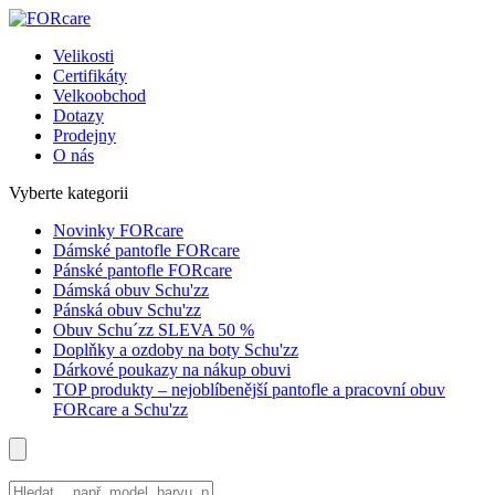
Velikosti
Certifikáty
Velkoobchod
Dotazy
Prodejny
O nás
Vyberte kategorii
Novinky FORcare
Dámské pantofle FORcare
Pánské pantofle FORcare
Dámská obuv Schu'zz
Pánská obuv Schu'zz
Obuv Schu´zz SLEVA 50 %
Doplňky a ozdoby na boty Schu'zz
Dárkové poukazy na nákup obuvi
TOP produkty – nejoblíbenější pantofle a pracovní obuv
FORcare a Schu'zz