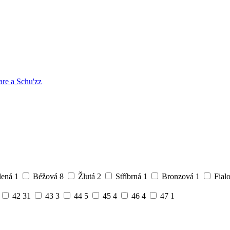
are a Schu'zz
lená
1
Béžová
8
Žlutá
2
Stříbrná
1
Bronzová
1
Fial
42
31
43
3
44
5
45
4
46
4
47
1