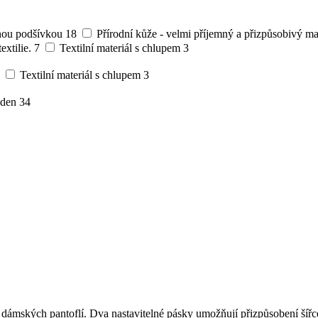
yšnou podšívkou
18
Přírodní kůže - velmi příjemný a přizpůsobivý ma
extilie.
7
Textilní materiál s chlupem
3
Textilní materiál s chlupem
3
 den
34
ámských pantoflí. Dva nastavitelné pásky umožňují přizpůsobení šířce ch