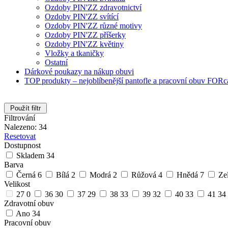
Ozdoby PIN'ZZ zdravotnictví
Ozdoby PIN'ZZ svítící
Ozdoby PIN'ZZ různé motivy
Ozdoby PIN'ZZ příšerky
Ozdoby PIN'ZZ květiny
Vložky a tkaničky
Ostatní
Dárkové poukazy na nákup obuvi
TOP produkty – nejoblíbenější pantofle a pracovní obuv FORc
Použít filtr
Filtrování
Nalezeno: 34
Resetovat
Dostupnost
Skladem
34
Barva
Černá
6
Bílá
2
Modrá
2
Růžová
4
Hnědá
7
Ze
Velikost
27
0
36
30
37
29
38
33
39
32
40
33
41
34
Zdravotní obuv
Ano
34
Pracovní obuv