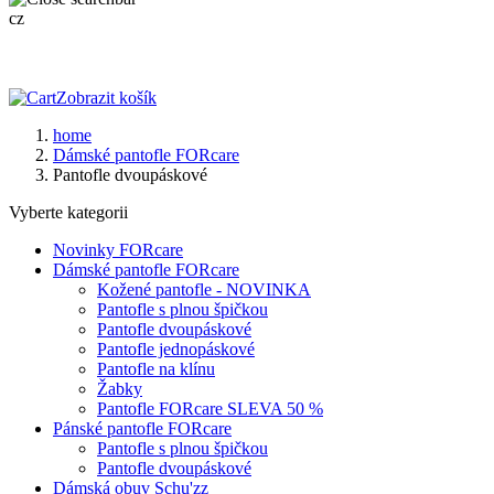
cz
Zobrazit košík
home
Dámské pantofle FORcare
Pantofle dvoupáskové
Vyberte kategorii
Novinky FORcare
Dámské pantofle FORcare
Kožené pantofle - NOVINKA
Pantofle s plnou špičkou
Pantofle dvoupáskové
Pantofle jednopáskové
Pantofle na klínu
Žabky
Pantofle FORcare SLEVA 50 %
Pánské pantofle FORcare
Pantofle s plnou špičkou
Pantofle dvoupáskové
Dámská obuv Schu'zz