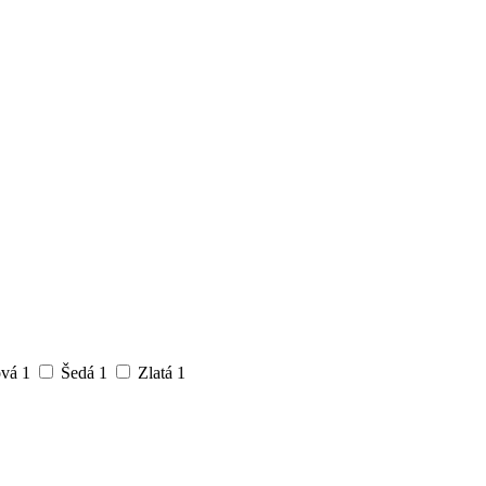
ová
1
Šedá
1
Zlatá
1