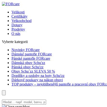
Velikosti
Certifikáty
Velkoobchod
Dotazy
Prodejny
O nás
Vyberte kategorii
Novinky FORcare
Dámské pantofle FORcare
Pánské pantofle FORcare
Dámská obuv Schu'zz
Pánská obuv Schu'zz
Obuv Schu´zz SLEVA 50 %
Doplňky a ozdoby na boty Schu'zz
Dárkové poukazy na nákup obuvi
TOP produkty – nejoblíbenější pantofle a pracovní obuv FORc