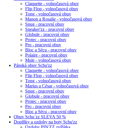
Claquette - volnočasová obuv
Flip Flop - volnočasová obuv
Tong - volnočasová obuv
Manon a Rosalie - volnočasová obuv
Snug - pracovní obuv
Sneaker'zz - pracovní obuv
Globule - pracovní obuv
Protec - pracovní obuv
Pro - pracovní obuv
Bloc a Sécu - pracovní obuv
Polaire - pracovní obuv
Mule - volnočasová obuv
Pánská obuv Schu'zz
Claquette - volnočasová obuv
Flip Flop - volnočasová obuv
Tong - volnočasová obuv
Marius a César - volnočasová obuv
Snug - pracovní obuv
Globule - pracovní obuv
Protec - pracovní obuv
Pro - pracovní obuv
Bloc a Sécu - pracovní obuv
Obuv Schu´zz SLEVA 50 %
Doplňky a ozdoby na boty Schu'zz
Ozdoby PIN'ZZ zvířátka