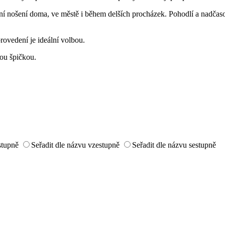
nní nošení doma, ve městě i během delších procházek. Pohodlí a nadčas
rovedení je ideální volbou.
lnou špičkou.
estupně
Seřadit dle názvu vzestupně
Seřadit dle názvu sestupně