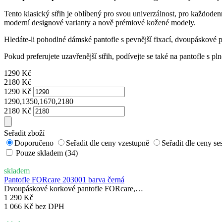
Tento klasický střih je oblíbený pro svou univerzálnost, pro každode
moderní designové varianty a nově prémiové kožené modely.
Hledáte-li pohodlné dámské pantofle s pevnější fixací, dvoupáskové p
Pokud preferujete uzavřenější střih, podívejte se také na pantofle s p
1290
Kč
2180
Kč
1290
Kč
1290,1350,1670,2180
2180
Kč
Seřadit zboží
Doporučeno
Seřadit dle ceny vzestupně
Seřadit dle ceny s
Pouze skladem (34)
skladem
Pantofle FORcare 203001 barva černá
Dvoupáskové korkové pantofle FORcare,…
1 290 Kč
1 066 Kč bez DPH