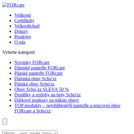
Velikosti
Certifikáty
Velkoobchod
Dotazy
Prodejny
O nás
Vyberte kategorii
Novinky FORcare
Dámské pantofle FORcare
Pánské pantofle FORcare
Dámská obuv Schu'zz
Pánská obuv Schu'zz
Obuv Schu´zz SLEVA 50 %
Doplňky a ozdoby na boty Schu'zz
Dárkové poukazy na nákup obuvi
TOP produkty – nejoblíbenější pantofle a pracovní obuv
FORcare a Schu'zz