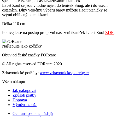
spěchu... Neztrácejte čas zavazováním tkaniček!
Lacet Zool se jsou vhodné nejen do tenisek Snug, ale i do všech
ostatních. Díky velkému výběru barev můžete sladit tkaničky se
svými oblíbenými teniskami.
Délka 110 cm
Podívejte se na postup pro první nasazení tkaniček Lacet Zool
ZDE
.
Našlapujte jako kočičky
Obuv od české značky FORcare
© All rights reserved FORcare 2020
Zdravotnické potřeby:
www.zdravotnicke-potreby.cz
Vše o nákupu
Jak nakupovat
Způsob platby
Doprava
Výměna zboží
Ochrana osobních údajů