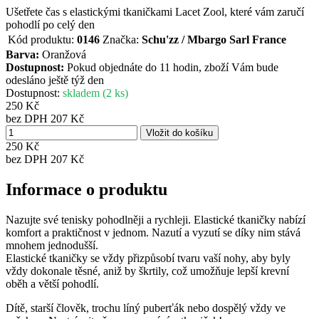
Ušetřete čas s elastickými tkaničkami Lacet Zool, které vám zaručí
pohodlí po celý den
Kód produktu:
0146
Značka:
Schu'zz / Mbargo Sarl France
Barva:
Oranžová
Dostupnost:
Pokud objednáte do 11 hodin, zboží Vám bude
odesláno ještě týž den
Dostupnost:
skladem (2 ks)
250 Kč
bez DPH 207 Kč
250 Kč
bez DPH
207 Kč
Informace o produktu
Nazujte své tenisky pohodlněji a rychleji. Elastické tkaničky nabízí
komfort a praktičnost v jednom. Nazutí a vyzutí se díky nim stává
mnohem jednodušší.
Elastické tkaničky se vždy přizpůsobí tvaru vaší nohy, aby byly
vždy dokonale těsné, aniž by škrtily, což umožňuje lepší krevní
oběh a větší pohodlí.
Dítě, starší člověk, trochu líný puberťák nebo dospělý vždy ve