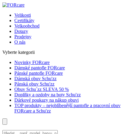
Velikosti
Certifikáty
Velkoobchod
Dotazy
Prodejny
O nás
Vyberte kategorii
Novinky FORcare
Dámské pantofle FORcare
Pánské pantofle FORcare
Dámská obuv Schu'zz
Pánská obuv Schu'zz
Obuv Schu´zz SLEVA 50 %
Doplňky a ozdoby na boty Schu'zz
Dárkové poukazy na nákup obuvi
TOP produkty – nejoblíbenější pantofle a pracovní obuv
FORcare a Schu'zz