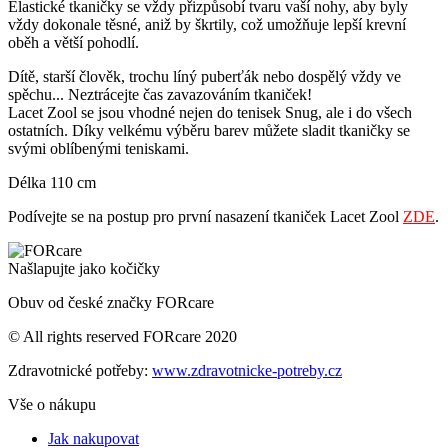
Elastické tkaničky se vždy přizpůsobí tvaru vaší nohy, aby byly
vždy dokonale těsné, aniž by škrtily, což umožňuje lepší krevní
oběh a větší pohodlí.
Dítě, starší člověk, trochu líný puberťák nebo dospělý vždy ve
spěchu... Neztrácejte čas zavazováním tkaniček!
Lacet Zool se jsou vhodné nejen do tenisek Snug, ale i do všech
ostatních. Díky velkému výběru barev můžete sladit tkaničky se
svými oblíbenými teniskami.
Délka 110 cm
Podívejte se na postup pro první nasazení tkaniček Lacet Zool
ZDE
.
Našlapujte jako kočičky
Obuv od české značky FORcare
© All rights reserved FORcare 2020
Zdravotnické potřeby:
www.zdravotnicke-potreby.cz
Vše o nákupu
Jak nakupovat