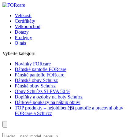
Velikosti
Certifikáty
Velkoobchod
Dotazy
Prodejny
O nás
Vyberte kategorii
Novinky FORcare
Dámské pantofle FORcare
Pánské pantofle FORcare
Dámská obuv Schu'zz
Pánská obuv Schu'zz
Obuv Schu´zz SLEVA 50 %
Doplňky a ozdoby na boty Schu'zz
Dárkové poukazy na nákup obuvi
TOP produkty – nejoblíbenější pantofle a pracovní obuv
FORcare a Schu'zz