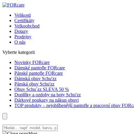
Velikosti
Certifikáty
Velkoobchod
Dotazy
Prodejny
O nás
Vyberte kategorii
Novinky FORcare
Dámské pantofle FORcare
Pánské pantofle FORcare
Dámská obuv Schu'zz
Pánská obuv Schu'zz
Obuv Schu´zz SLEVA 50 %
Doplňky a ozdoby na boty Schu'zz
Dárkové poukazy na nákup obuvi
TOP produkty – nejoblíbenější pantofle a pracovní obuv FORc