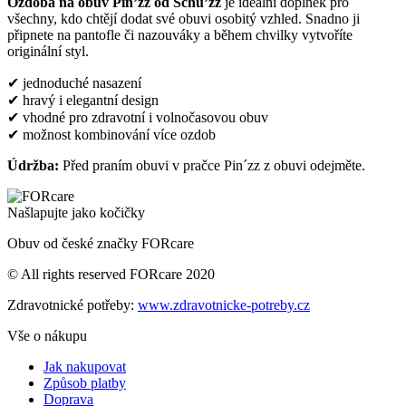
Ozdoba na obuv Pin’zz od Schu’zz
je ideální doplněk pro
všechny, kdo chtějí dodat své obuvi osobitý vzhled. Snadno ji
připnete na pantofle či nazouváky a během chvilky vytvoříte
originální styl.
✔ jednoduché nasazení
✔ hravý i elegantní design
✔ vhodné pro zdravotní i volnočasovou obuv
✔ možnost kombinování více ozdob
Údržba:
Před praním obuvi v pračce Pin´zz z obuvi odejměte.
Našlapujte jako kočičky
Obuv od české značky FORcare
© All rights reserved FORcare 2020
Zdravotnické potřeby:
www.zdravotnicke-potreby.cz
Vše o nákupu
Jak nakupovat
Způsob platby
Doprava