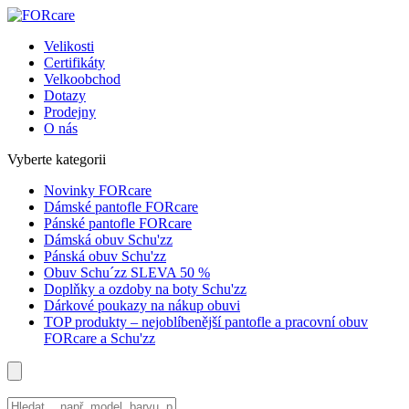
Velikosti
Certifikáty
Velkoobchod
Dotazy
Prodejny
O nás
Vyberte kategorii
Novinky FORcare
Dámské pantofle FORcare
Pánské pantofle FORcare
Dámská obuv Schu'zz
Pánská obuv Schu'zz
Obuv Schu´zz SLEVA 50 %
Doplňky a ozdoby na boty Schu'zz
Dárkové poukazy na nákup obuvi
TOP produkty – nejoblíbenější pantofle a pracovní obuv
FORcare a Schu'zz