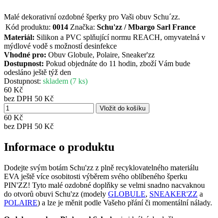
Malé dekorativní ozdobné šperky pro Vaši obuv Schu´zz.
Kód produktu:
0014
Značka:
Schu'zz / Mbargo Sarl France
Materiál:
Silikon a PVC splňující normu REACH, omyvatelná v
mýdlové vodě s možností desinfekce
Vhodné pro:
Obuv Globule, Polaire, Sneaker'zz
Dostupnost:
Pokud objednáte do 11 hodin, zboží Vám bude
odesláno ještě týž den
Dostupnost:
skladem (7 ks)
60 Kč
bez DPH 50 Kč
60 Kč
bez DPH
50 Kč
Informace o produktu
Dodejte svým botám Schu'zz z plně recyklovatelného materiálu
EVA ještě více osobitosti výběrem svého oblíbeného šperku
PIN'ZZ! Tyto malé ozdobné doplňky se velmi snadno nacvaknou
do otvorů obuvi Schu'zz (modely
GLOBULE
,
SNEAKER'ZZ
a
POLAIRE
) a lze je měnit podle Vašeho přání či momentální nálady.