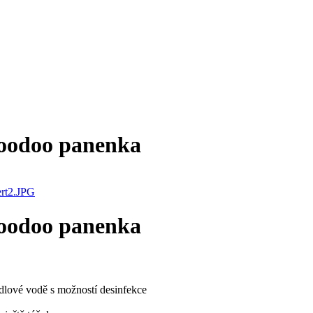
voodoo panenka
voodoo panenka
lové vodě s možností desinfekce