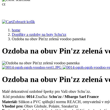
cz
Zobrazit košík
home
Doplňky a ozdoby na boty Schu'zz
Ozdoba na obuv Pin'zz zelená voodoo panenka
Ozdoba na obuv Pin'zz zelená 
Ozdoba na obuv Pin'zz zelená 
Malé dekorativní ozdobné šperky pro Vaši obuv Schu´zz.
Kód produktu:
0014
Značka:
Schu'zz / Mbargo Sarl France
Materiál:
Silikon a PVC splňující normu REACH, omyvatelná v mýd
Vhodné pro:
Obuv Globule, Polaire, Sneaker'zz