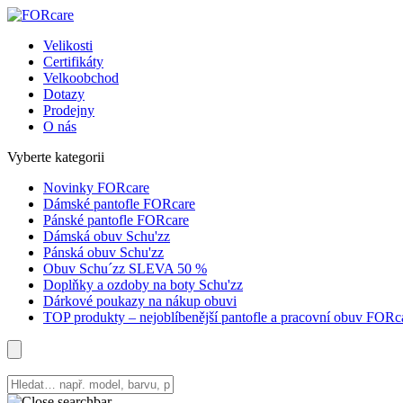
Velikosti
Certifikáty
Velkoobchod
Dotazy
Prodejny
O nás
Vyberte kategorii
Novinky FORcare
Dámské pantofle FORcare
Pánské pantofle FORcare
Dámská obuv Schu'zz
Pánská obuv Schu'zz
Obuv Schu´zz SLEVA 50 %
Doplňky a ozdoby na boty Schu'zz
Dárkové poukazy na nákup obuvi
TOP produkty – nejoblíbenější pantofle a pracovní obuv FORc