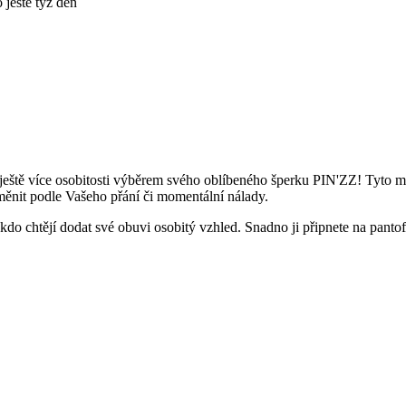
ještě týž den
ještě více osobitosti výběrem svého oblíbeného šperku PIN'ZZ! Tyto 
 měnit podle Vašeho přání či momentální nálady.
kdo chtějí dodat své obuvi osobitý vzhled. Snadno ji připnete na pantof