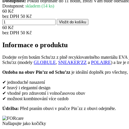
Dostupnost:
Pokud objednáte do 11 hodin, zboží Vám bude odesláno 
Dostupnost:
skladem (14 ks)
60 Kč
bez DPH 50 Kč
60 Kč
bez DPH
50 Kč
Informace o produktu
Dodejte svým botám Schu'zz z plně recyklovatelného materiálu EVA 
Schu'zz (modely
GLOBULE
,
SNEAKER'ZZ
a
POLAIRE
) a lze je
Ozdoba na obuv Pin’zz od Schu’zz
je ideální doplněk pro všechny, 
✔ jednoduché nasazení
✔ hravý i elegantní design
✔ vhodné pro zdravotní i volnočasovou obuv
✔ možnost kombinování více ozdob
Údržba:
Před praním obuvi v pračce Pin´zz z obuvi odejměte.
Našlapujte jako kočičky