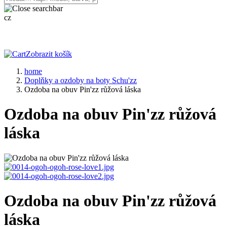
cz
Zobrazit košík
home
Doplňky a ozdoby na boty Schu'zz
Ozdoba na obuv Pin'zz růžová láska
Ozdoba na obuv Pin'zz růžová
láska
Ozdoba na obuv Pin'zz růžová
láska