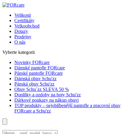
Velikosti
Certifikáty
Velkoobchod
Dotazy
Prodejny
O nás
Vyberte kategorii
Novinky FORcare
Dámské pantofle FORcare
Pánské pantofle FORcare
Dámská obuv Schu'zz
Pánská obuv Schu'zz
Obuv Schu´zz SLEVA 50 %
Doplňky a ozdoby na boty Schu'zz
Dárkové poukazy na nákup obuvi
TOP produkty – nejoblíbenější pantofle a pracovní obuv
FORcare a Schu'zz