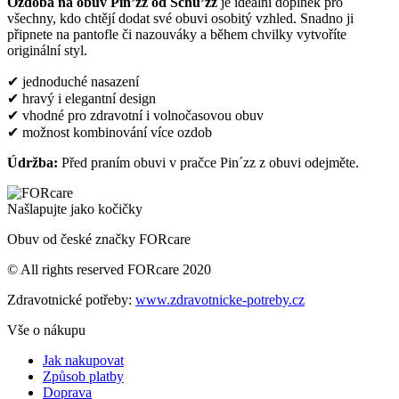
Ozdoba na obuv Pin’zz od Schu’zz
je ideální doplněk pro
všechny, kdo chtějí dodat své obuvi osobitý vzhled. Snadno ji
připnete na pantofle či nazouváky a během chvilky vytvoříte
originální styl.
✔ jednoduché nasazení
✔ hravý i elegantní design
✔ vhodné pro zdravotní i volnočasovou obuv
✔ možnost kombinování více ozdob
Údržba:
Před praním obuvi v pračce Pin´zz z obuvi odejměte.
Našlapujte jako kočičky
Obuv od české značky FORcare
© All rights reserved FORcare 2020
Zdravotnické potřeby:
www.zdravotnicke-potreby.cz
Vše o nákupu
Jak nakupovat
Způsob platby
Doprava