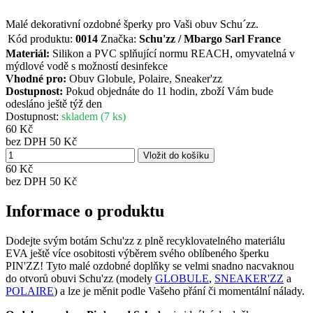
Malé dekorativní ozdobné šperky pro Vaši obuv Schu´zz.
Kód produktu:
0014
Značka:
Schu'zz / Mbargo Sarl France
Materiál:
Silikon a PVC splňující normu REACH, omyvatelná v
mýdlové vodě s možností desinfekce
Vhodné pro:
Obuv Globule, Polaire, Sneaker'zz
Dostupnost:
Pokud objednáte do 11 hodin, zboží Vám bude
odesláno ještě týž den
Dostupnost:
skladem (7 ks)
60 Kč
bez DPH 50 Kč
60 Kč
bez DPH
50 Kč
Informace o produktu
Dodejte svým botám Schu'zz z plně recyklovatelného materiálu
EVA ještě více osobitosti výběrem svého oblíbeného šperku
PIN'ZZ! Tyto malé ozdobné doplňky se velmi snadno nacvaknou
do otvorů obuvi Schu'zz (modely
GLOBULE
,
SNEAKER'ZZ
a
POLAIRE
) a lze je měnit podle Vašeho přání či momentální nálady.