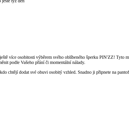
ještě týž den
ještě více osobitosti výběrem svého oblíbeného šperku PIN'ZZ! Tyto 
 měnit podle Vašeho přání či momentální nálady.
kdo chtějí dodat své obuvi osobitý vzhled. Snadno ji připnete na pantof