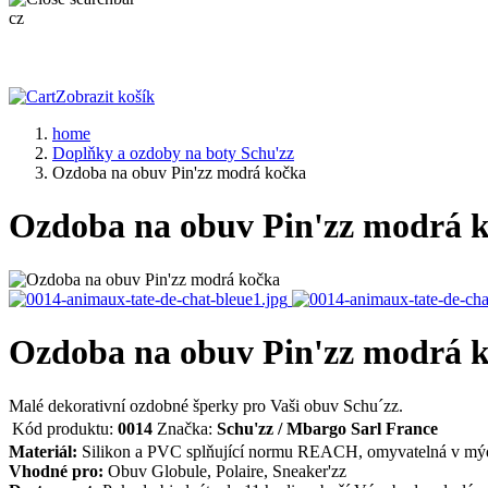
cz
Zobrazit košík
home
Doplňky a ozdoby na boty Schu'zz
Ozdoba na obuv Pin'zz modrá kočka
Ozdoba na obuv Pin'zz modrá 
Ozdoba na obuv Pin'zz modrá 
Malé dekorativní ozdobné šperky pro Vaši obuv Schu´zz.
Kód produktu:
0014
Značka:
Schu'zz / Mbargo Sarl France
Materiál:
Silikon a PVC splňující normu REACH, omyvatelná v mýd
Vhodné pro:
Obuv Globule, Polaire, Sneaker'zz