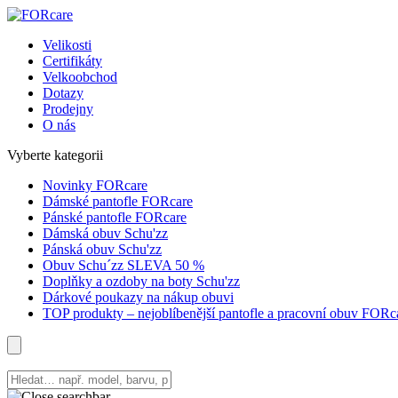
Velikosti
Certifikáty
Velkoobchod
Dotazy
Prodejny
O nás
Vyberte kategorii
Novinky FORcare
Dámské pantofle FORcare
Pánské pantofle FORcare
Dámská obuv Schu'zz
Pánská obuv Schu'zz
Obuv Schu´zz SLEVA 50 %
Doplňky a ozdoby na boty Schu'zz
Dárkové poukazy na nákup obuvi
TOP produkty – nejoblíbenější pantofle a pracovní obuv FORc