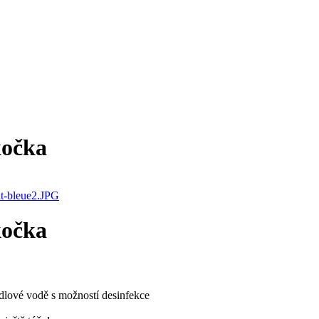
kočka
kočka
lové vodě s možností desinfekce