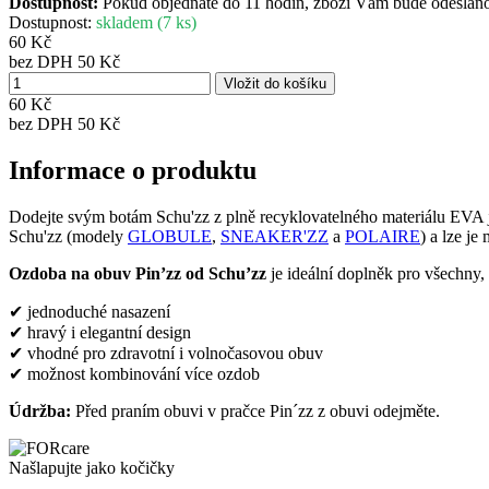
Dostupnost:
Pokud objednáte do 11 hodin, zboží Vám bude odesláno 
Dostupnost:
skladem (7 ks)
60 Kč
bez DPH 50 Kč
60 Kč
bez DPH
50 Kč
Informace o produktu
Dodejte svým botám Schu'zz z plně recyklovatelného materiálu EVA 
Schu'zz (modely
GLOBULE
,
SNEAKER'ZZ
a
POLAIRE
) a lze je
Ozdoba na obuv Pin’zz od Schu’zz
je ideální doplněk pro všechny, 
✔ jednoduché nasazení
✔ hravý i elegantní design
✔ vhodné pro zdravotní i volnočasovou obuv
✔ možnost kombinování více ozdob
Údržba:
Před praním obuvi v pračce Pin´zz z obuvi odejměte.
Našlapujte jako kočičky