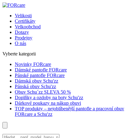
Velikosti
Certifikáty
Velkoobchod
Dotazy
Prodejny
O nás
Vyberte kategorii
Novinky FORcare
Dámské pantofle FORcare
Pánské pantofle FORcare
Dámská obuv Schu'zz
Pánská obuv Schu'zz
Obuv Schu´zz SLEVA 50 %
Doplňky a ozdoby na boty Schu'zz
Dárkové poukazy na nákup obuvi
TOP produkty – nejoblíbenější pantofle a pracovní obuv
FORcare a Schu'zz