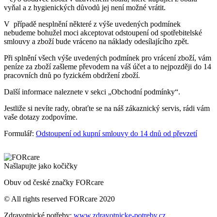
vyňal a z hygienických důvodů jej není možné vrátit.
V případě nesplnění některé z výše uvedených podmínek
nebudeme bohužel moci akceptovat odstoupení od spotřebitelské
smlouvy a zboží bude vráceno na náklady odesílajícího zpět.
Při splnění všech výše uvedených podmínek pro vrácení zboží, vám
peníze za zboží zašleme převodem na váš účet a to nejpozději do 14
pracovních dnů po fyzickém obdržení zboží.
Další informace naleznete v sekci „Obchodní podmínky“.
Jestliže si nevíte rady, obraťte se na náš zákaznický servis, rádi vám
vaše dotazy zodpovíme.
Formulář:
Odstoupení od kupní smlouvy do 14 dnů od převzetí
Našlapujte jako kočičky
Obuv od české značky FORcare
© All rights reserved FORcare 2020
Zdravotnické potřeby:
www.zdravotnicke-potreby.cz