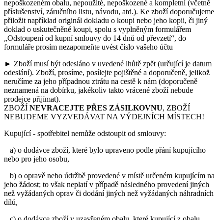
nepoškozeném obalu, nepoužité, nepoškozené a kompletní (včetně
příslušenství, záručního listu, návodu, atd.). Ke zboží doporučujeme
přiložit například originál dokladu o koupi nebo jeho kopii, či jiný
doklad o uskutečněné koupi, spolu s vyplněným formulářem
„Odstoupení od kupní smlouvy do 14 dnů od převzetí“, do
formuláře prosím nezapomeňte uvést číslo vašeho účtu
► Zboží musí být odesláno v uvedené lhůtě zpět (určující je datum
odeslání). Zboží, prosíme, posílejte pojištěné a doporučeně, jelikož
neručíme za jeho případnou ztrátu na cestě k nám (doporučeně
neznamená na dobírku, jakékoliv takto vrácené zboží nebude
prodejce přijímat).
ZBOŽÍ
NEVRACEJTE PŘES ZÁSILKOVNU
, ZBOŽÍ
NEBUDEME VYZVEDÁVAT NA VÝDEJNÍCH MÍSTECH!
Kupující - spotřebitel nemůže odstoupit od smlouvy:
a) o dodávce zboží, které bylo upraveno podle přání kupujícího
nebo pro jeho osobu,
b) o opravě nebo údržbě provedené v místě určeném kupujícím na
jeho žádost; to však neplatí v případě následného provedení jiných
než vyžádaných oprav či dodání jiných než vyžádaných náhradních
dílů,
c) o dodávce zboží v uzavřeném obalu, které kupující z obalu