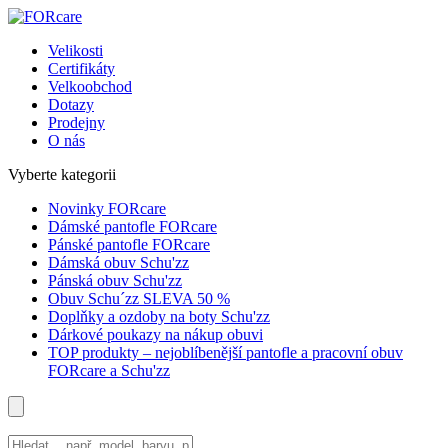
Velikosti
Certifikáty
Velkoobchod
Dotazy
Prodejny
O nás
Vyberte kategorii
Novinky FORcare
Dámské pantofle FORcare
Pánské pantofle FORcare
Dámská obuv Schu'zz
Pánská obuv Schu'zz
Obuv Schu´zz SLEVA 50 %
Doplňky a ozdoby na boty Schu'zz
Dárkové poukazy na nákup obuvi
TOP produkty – nejoblíbenější pantofle a pracovní obuv
FORcare a Schu'zz