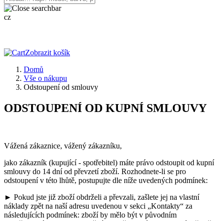
cz
Zobrazit košík
Domů
Vše o nákupu
Odstoupení od smlouvy
ODSTOUPENÍ OD KUPNÍ SMLOUVY
Vážená zákaznice, vážený zákazníku,
jako zákazník (kupující - spotřebitel) máte právo odstoupit od kupní
smlouvy do 14 dní od převzetí zboží. Rozhodnete-li se pro
odstoupení v této lhůtě, postupujte dle níže uvedených podmínek:
► Pokud jste již zboží obdrželi a převzali, zašlete jej na vlastní
náklady zpět na naší adresu uvedenou v sekci „Kontakty“ za
následujících podmínek: zboží by mělo být v původním