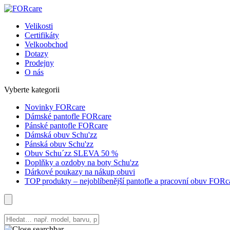
Velikosti
Certifikáty
Velkoobchod
Dotazy
Prodejny
O nás
Vyberte kategorii
Novinky FORcare
Dámské pantofle FORcare
Pánské pantofle FORcare
Dámská obuv Schu'zz
Pánská obuv Schu'zz
Obuv Schu´zz SLEVA 50 %
Doplňky a ozdoby na boty Schu'zz
Dárkové poukazy na nákup obuvi
TOP produkty – nejoblíbenější pantofle a pracovní obuv FORc