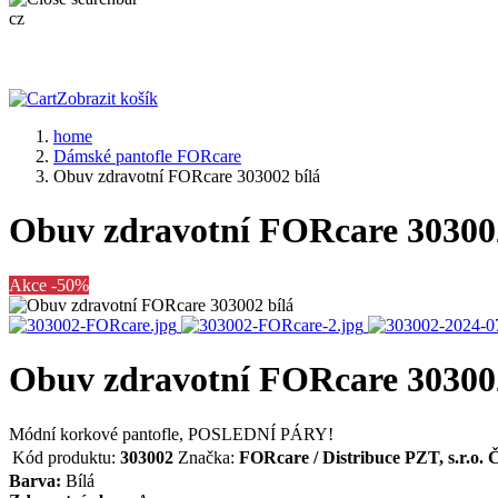
cz
Zobrazit košík
home
Dámské pantofle FORcare
Obuv zdravotní FORcare 303002 bílá
Obuv zdravotní FORcare 303002
Akce -50%
Obuv zdravotní FORcare 303002
Módní korkové pantofle, POSLEDNÍ PÁRY!
Kód produktu:
303002
Značka:
FORcare / Distribuce PZT, s.r.o.
Barva:
Bílá