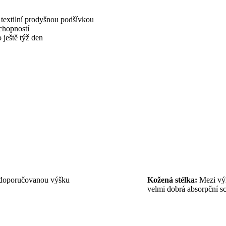
ý textilní prodyšnou podšívkou
chopností
ještě týž den
 doporučovanou výšku
Kožená stélka:
Mezi výh
velmi dobrá absorpční s