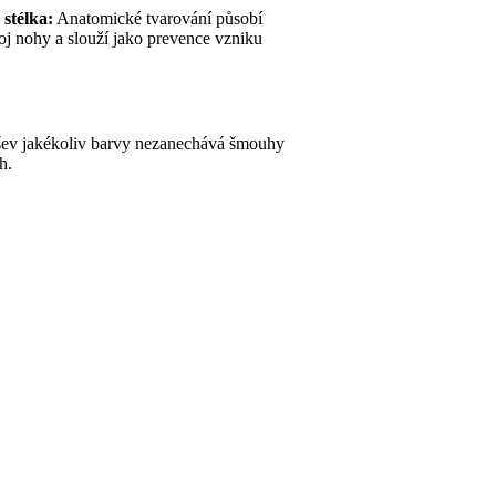
stélka:
Anatomické tvarování působí
oj nohy a slouží jako prevence vzniku
ev jakékoliv barvy nezanechává šmouhy
h.