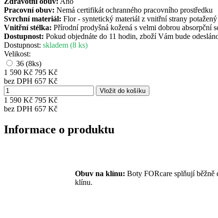
Zdravotní obuv:
Ano
Pracovní obuv:
Nemá certifikát ochranného pracovního prostředku
Svrchní materiál:
Flor - syntetický materiál z vnitřní strany potažen
Vnitřní stélka:
Přírodní prodyšná kožená s velmi dobrou absorpční s
Dostupnost:
Pokud objednáte do 11 hodin, zboží Vám bude odesláno 
Dostupnost:
skladem (8 ks)
Velikost:
36
(8ks)
1 590 Kč
795 Kč
bez DPH 657 Kč
1 590 Kč
795 Kč
bez DPH
657 Kč
Informace o produktu
Obuv na klínu:
Boty FORcare splňují běžně
klínu.