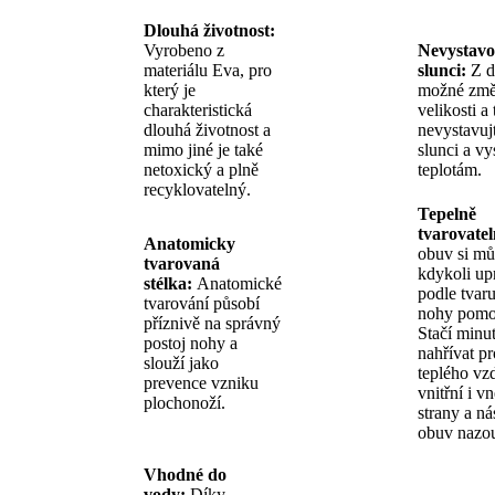
Dlouhá životnost:
Vyrobeno z
Nevystavo
materiálu Eva, pro
slunci:
Z d
který je
možné zm
charakteristická
velikosti a
dlouhá životnost a
nevystavuj
mimo jiné je také
slunci a v
netoxický a plně
teplotám.
recyklovatelný.
Tepelně
tvarovate
Anatomicky
obuv si mů
tvarovaná
kdykoli up
stélka:
Anatomické
podle tvar
tvarování působí
nohy pomoc
příznivě na správný
Stačí minu
postoj nohy a
nahřívat p
slouží jako
teplého vz
prevence vzniku
vnitřní i vn
plochonoží.
strany a ná
obuv nazou
Vhodné do
vody:
Díky