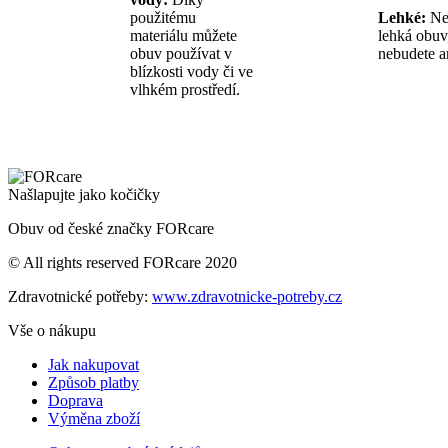
použitému
Lehké:
Ne
materiálu můžete
lehká obuv,
obuv používat v
nebudete a
blízkosti vody či ve
vlhkém prostředí.
Našlapujte jako kočičky
Obuv od české značky FORcare
© All rights reserved FORcare 2020
Zdravotnické potřeby:
www.zdravotnicke-potreby.cz
Vše o nákupu
Jak nakupovat
Způsob platby
Doprava
Výměna zboží