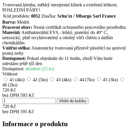
Tvarovaná klenba, měkký meziprstní klínek a extrémní lehkost,
POSLEDNÍ PÁRY!
Kód produktu:
0052
Značka:
Schu'zz / Mbargo Sarl France
Barva:
Modrá
Pracovní obuv:
Nemá certifikát ochranného pracovního prostředku
Materiál:
Antibakteriální EVA - lehký, pratelný do 40° C,
netoxický, plně recyklovatelný a odolný vůči chlóru a dalším
chemikáliím
Vnitřní stélka:
Anatomicky tvarovaná příznivě působící na správný
postoj nohy
Dostupnost:
Pokud objednáte do 11 hodin, zboží Vám bude
odesláno ještě týž den
Dostupnost:
skladem (25 ks)
Velikost:
41
(4ks)
42
(5ks)
43
(4ks)
44
(7ks)
45
(3ks)
46
(2ks)
720 Kč
bez DPH 595 Kč
720 Kč
bez DPH
595 Kč
Informace o produktu