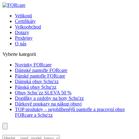
Velikosti
Certifikáty
Velkoobchod
Dotazy
Prodejny
O nás
Vyberte kategorii
Novinky FORcare
Dámské pantofle FORcare
Pánské pantofle FORcare
Dámská obuv Schu'zz
Pánská obuv Schu'zz
Obuv Schu´zz SLEVA 50 %
Doplňky a ozdoby na boty Schu'zz
Dárkové poukazy na nákup obuvi
TOP produkty – nejoblíbenější pantofle a pracovní obuv
FORcare a Schu'zz