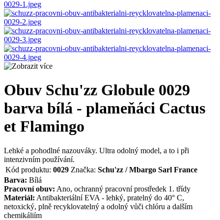
Obuv Schu'zz Globule 0029
barva bílá - plameňáci Cactus
et Flamingo
Lehké a pohodlné nazouváky. Ultra odolný model, a to i při
intenzivním používání.
Kód produktu:
0029
Značka:
Schu'zz / Mbargo Sarl France
Barva:
Bílá
Pracovní obuv:
Ano, ochranný pracovní prostředek 1. třídy
Materiál:
Antibakteriální EVA - lehký, pratelný do 40° C,
netoxický, plně recyklovatelný a odolný vůči chlóru a dalším
chemikáliím