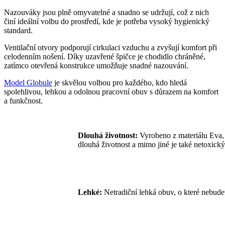
Nazouváky jsou plně omyvatelné a snadno se udržují, což z nich
činí ideální volbu do prostředí, kde je potřeba vysoký hygienický
standard.
Ventilační otvory podporují cirkulaci vzduchu a zvyšují komfort při
celodenním nošení. Díky uzavřené špičce je chodidlo chráněné,
zatímco otevřená konstrukce umožňuje snadné nazouvání.
Model Globule
je skvělou volbou pro každého, kdo hledá
spolehlivou, lehkou a odolnou pracovní obuv s důrazem na komfort
a funkčnost.
Dlouhá životnost:
Vyrobeno z materiálu Eva, p
dlouhá životnost a mimo jiné je také netoxický
Lehké:
Netradiční lehká obuv, o které nebudet