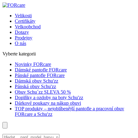
Velikosti
Certifikáty
Velkoobchod
Dotazy
Prodejny
O nás
Vyberte kategorii
Novinky FORcare
Dámské pantofle FORcare
Pánské pantofle FORcare
Dámská obuv Schu'zz
Pánská obuv Schu'zz
Obuv Schu´zz SLEVA 50 %
Doplňky a ozdoby na boty Schu'zz
Dárkové poukazy na nákup obuvi
TOP produkty – nejoblíbenější pantofle a pracovní obuv
FORcare a Schu'zz