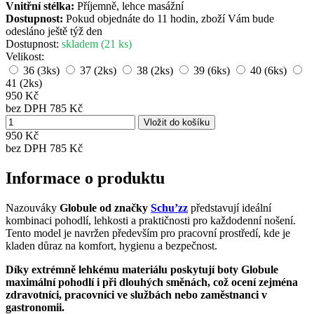
Vnitřní stélka:
Příjemně, lehce masážní
Dostupnost:
Pokud objednáte do 11 hodin, zboží Vám bude
odesláno ještě týž den
Dostupnost:
skladem (21 ks)
Velikost:
36
(3ks)
37
(2ks)
38
(2ks)
39
(6ks)
40
(6ks)
41
(2ks)
950 Kč
bez DPH 785 Kč
950 Kč
bez DPH
785 Kč
Informace o produktu
Nazouváky
Globule od značky
Schu’zz
představují ideální
kombinaci pohodlí, lehkosti a praktičnosti pro každodenní nošení.
Tento model je navržen především pro pracovní prostředí, kde je
kladen důraz na komfort, hygienu a bezpečnost.
Díky extrémně lehkému materiálu poskytují boty Globule
maximální pohodlí i při dlouhých směnách, což ocení zejména
zdravotníci, pracovníci ve službách nebo zaměstnanci v
gastronomii.