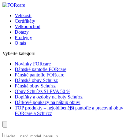
Velikosti
Certifikáty
Velkoobchod
Dotazy
Prodejny
O nás
Vyberte kategorii
Novinky FORcare
Dámské pantofle FORcare
Pánské pantofle FORcare
Dámská obuv Schu'zz
Pánská obuv Schu'zz
Obuv Schu´zz SLEVA 50 %
Doplňky a ozdoby na boty Schu'zz
Dárkové poukazy na nákup obuvi
TOP produkty – nejoblíbenější pantofle a pracovní obuv
FORcare a Schu'zz