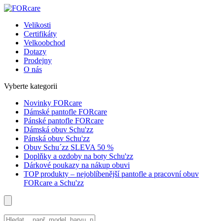
Velikosti
Certifikáty
Velkoobchod
Dotazy
Prodejny
O nás
Vyberte kategorii
Novinky FORcare
Dámské pantofle FORcare
Pánské pantofle FORcare
Dámská obuv Schu'zz
Pánská obuv Schu'zz
Obuv Schu´zz SLEVA 50 %
Doplňky a ozdoby na boty Schu'zz
Dárkové poukazy na nákup obuvi
TOP produkty – nejoblíbenější pantofle a pracovní obuv
FORcare a Schu'zz