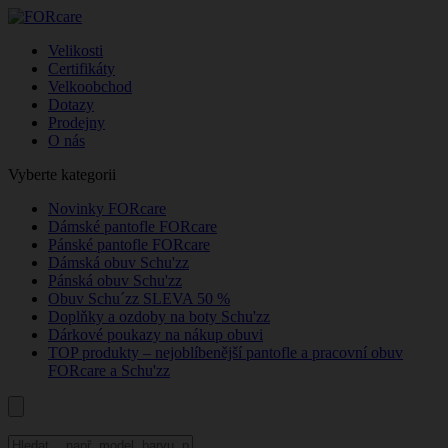
Velikosti
Certifikáty
Velkoobchod
Dotazy
Prodejny
O nás
Vyberte kategorii
Novinky FORcare
Dámské pantofle FORcare
Pánské pantofle FORcare
Dámská obuv Schu'zz
Pánská obuv Schu'zz
Obuv Schu´zz SLEVA 50 %
Doplňky a ozdoby na boty Schu'zz
Dárkové poukazy na nákup obuvi
TOP produkty – nejoblíbenější pantofle a pracovní obuv
FORcare a Schu'zz