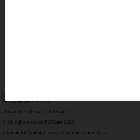
Našlapujte jako kočičky
Obuv od české značky FORcare
© All rights reserved FORcare 2020
Zdravotnické potřeby:
www.zdravotnicke-potreby.cz