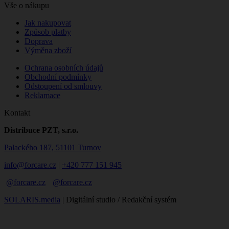
Vše o nákupu
Jak nakupovat
Způsob platby
Doprava
Výměna zboží
Ochrana osobních údajů
Obchodní podmínky
Odstoupení od smlouvy
Reklamace
Kontakt
Distribuce PZT, s.r.o.
Palackého 187, 51101 Turnov
info@forcare.cz
|
+420 777 151 945
@forcare.cz
@forcare.cz
SOLARIS.media
| Digitální studio / Redakční systém